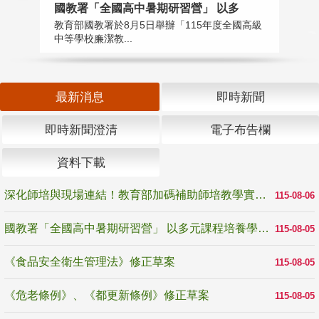
國教署「全國高中暑期研習營」 以多
學
教育部國教署於8月5日舉辦「115年度全國高級
教
中等學校廉潔教...
「
最新消息
即時新聞
即時新聞澄清
電子布告欄
資料下載
深化師培與現場連結！教育部加碼補助師培教學實踐研究 10月師培國際研討會交流教學實踐經驗
115-08-06
國教署「全國高中暑期研習營」 以多元課程培養學生瞭解誠信專業與倫理價值
115-08-05
《食品安全衛生管理法》修正草案
115-08-05
《危老條例》、《都更新條例》修正草案
115-08-05