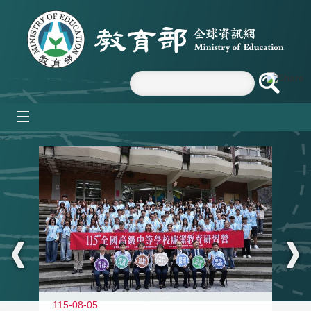
跳到主要內容區塊
mobile_menu
:::
115-08-05
11