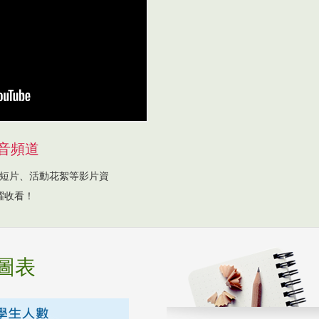
音頻道
短片、活動花絮等影片資
躍收看！
圖表