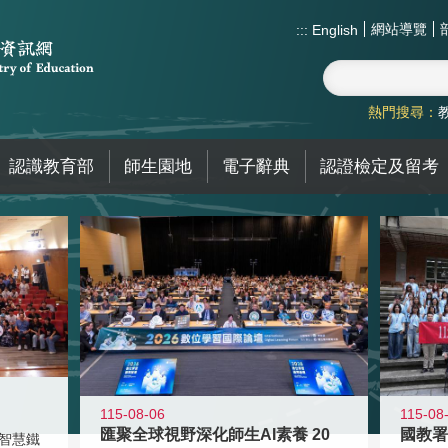
網站導覽
:::
English
熱門搜尋：
認識教育部
師生園地
電子辭典
認證檢定及留考
115-08-06
115-08
匯聚全球視野深化師生AI素養 20
智慧鐵