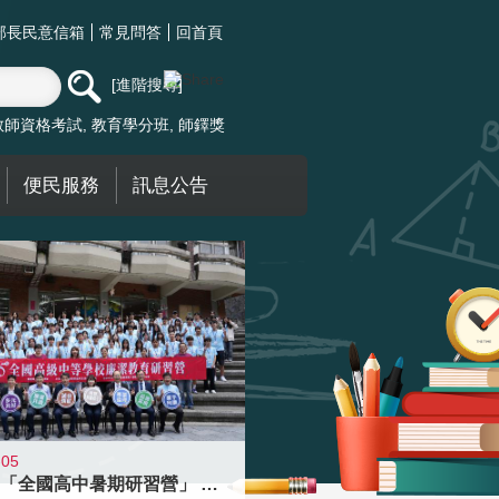
部長民意信箱
常見問答
回首頁
進階搜尋
教師資格考試
教育學分班
師鐸獎
便民服務
訊息公告
-05
國教署「全國高中暑期研習營」 以多