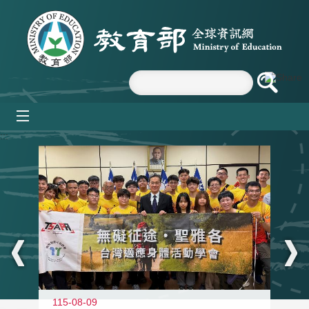
跳到主要內容區塊
mobile_menu
:::
115-08-09
11