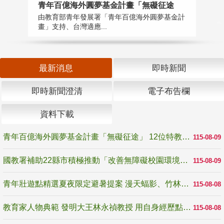
青年百億海外圓夢基金計畫「無礙征途
國
由教育部青年發展署「青年百億海外圓夢基金計
無
畫」支持、台灣適應...
是
最新消息
即時新聞
即時新聞澄清
電子布告欄
資料下載
青年百億海外圓夢基金計畫「無礙征途」 12位特教與弱勢青年勇闖西班牙 跨越感官限制見證生命蛻變
115-08-09
國教署補助22縣市積極推動「改善無障礙校園環境計畫」 打造友善、安全、無礙學習空間
115-08-09
青年壯遊點精選夏夜限定避暑提案 漫天蝠影、竹林尋蛙、茶香夜觀 邀青年暮色出發
115-08-08
教育家人物典範 發明大王林永禎教授 用自身經歷點亮學生的路
115-08-08