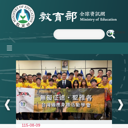
跳到主要內容區塊
mobile_menu
:::
115-08-09
11