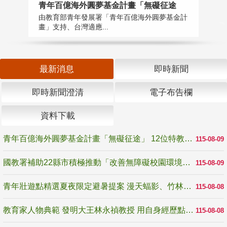
青年百億海外圓夢基金計畫「無礙征途
國
由教育部青年發展署「青年百億海外圓夢基金計
無
畫」支持、台灣適應...
是
最新消息
即時新聞
即時新聞澄清
電子布告欄
資料下載
青年百億海外圓夢基金計畫「無礙征途」 12位特教與弱勢青年勇闖西班牙 跨越感官限制見證生命蛻變
115-08-09
國教署補助22縣市積極推動「改善無障礙校園環境計畫」 打造友善、安全、無礙學習空間
115-08-09
青年壯遊點精選夏夜限定避暑提案 漫天蝠影、竹林尋蛙、茶香夜觀 邀青年暮色出發
115-08-08
教育家人物典範 發明大王林永禎教授 用自身經歷點亮學生的路
115-08-08