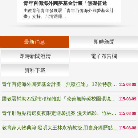
青年百億海外圓夢基金計畫「無礙征途
國
由教育部青年發展署「青年百億海外圓夢基金計
無
畫」支持、台灣適應...
是
最新消息
即時新聞
即時新聞澄清
電子布告欄
資料下載
青年百億海外圓夢基金計畫「無礙征途」 12位特教與弱勢青年勇闖西班牙 跨越感官限制見證生命蛻變
115-08-09
國教署補助22縣市積極推動「改善無障礙校園環境計畫」 打造友善、安全、無礙學習空間
115-08-09
青年壯遊點精選夏夜限定避暑提案 漫天蝠影、竹林尋蛙、茶香夜觀 邀青年暮色出發
115-08-08
教育家人物典範 發明大王林永禎教授 用自身經歷點亮學生的路
115-08-08