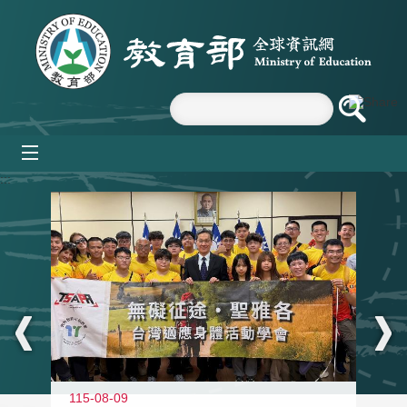
跳到主要內容區塊
mobile_menu
:::
115-08-09
11