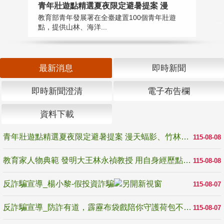
教
青年壯遊點精選夏夜限定避暑提案 漫
在
教育部青年發展署在全臺建置100個青年壯遊
譽
點，提供山林、海洋...
最新消息
即時新聞
即時新聞澄清
電子布告欄
資料下載
青年壯遊點精選夏夜限定避暑提案 漫天蝠影、竹林尋蛙、茶香夜觀 邀青年暮色出發
115-08-08
教育家人物典範 發明大王林永禎教授 用自身經歷點亮學生的路
115-08-08
反詐騙宣導_楊小黎-假投資詐騙
115-08-07
反詐騙宣導_防詐有道，霹靂布袋戲陪你守護荷包不受騙
115-08-07