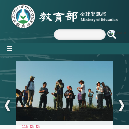
跳到主要內容區塊
mobile_menu
:::
11
115-08-08