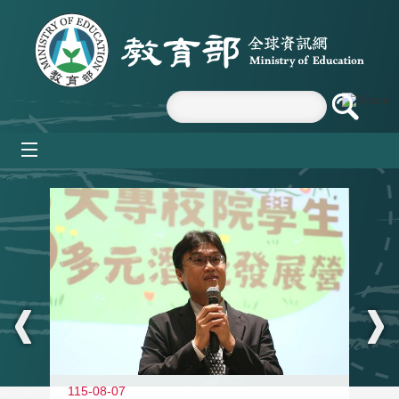
跳到主要內容區塊
mobile_menu
:::
11
115-08-07