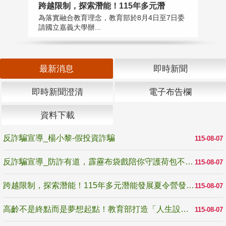
高
跨越限制，探索潛能！115年多元潛
教
為落實融合教育理念，教育部於8月4日至7日委
博
請國立嘉義大學辦...
最新消息
即時新聞
即時新聞澄清
電子布告欄
資料下載
反詐騙宣導_楊小黎-假投資詐騙
115-08-07
反詐騙宣導_防詐有道，霹靂布袋戲陪你守護荷包不受騙
115-08-07
跨越限制，探索潛能！115年多元潛能發展夏令營發掘生命無限可能
115-08-07
高齡不是終點而是夢想起點！教育部打造「人生設計夢工場」 參展第3屆高齡健康產業博覽會
115-08-07