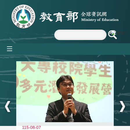
跳到主要內容區塊
mobile_menu
:::
11
115-08-07