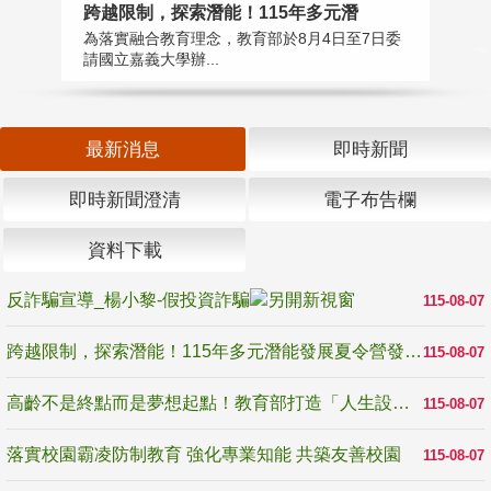
高
跨越限制，探索潛能！115年多元潛
教
為落實融合教育理念，教育部於8月4日至7日委
博
請國立嘉義大學辦...
最新消息
即時新聞
即時新聞澄清
電子布告欄
資料下載
反詐騙宣導_楊小黎-假投資詐騙
115-08-07
跨越限制，探索潛能！115年多元潛能發展夏令營發掘生命無限可能
115-08-07
高齡不是終點而是夢想起點！教育部打造「人生設計夢工場」 參展第3屆高齡健康產業博覽會
115-08-07
落實校園霸凌防制教育 強化專業知能 共築友善校園
115-08-07