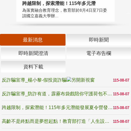
高
跨越限制，探索潛能！115年多元潛
教
為落實融合教育理念，教育部於8月4日至7日委
博
請國立嘉義大學辦...
最新消息
即時新聞
即時新聞澄清
電子布告欄
資料下載
反詐騙宣導_楊小黎-假投資詐騙
115-08-07
反詐騙宣導_防詐有道，霹靂布袋戲陪你守護荷包不受騙
115-08-07
跨越限制，探索潛能！115年多元潛能發展夏令營發掘生命無限可能
115-08-07
高齡不是終點而是夢想起點！教育部打造「人生設計夢工場」 參展第3屆高齡健康產業博覽會
115-08-07