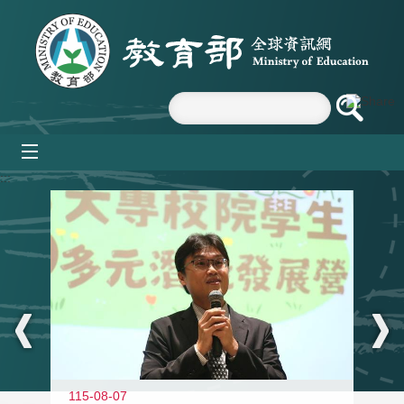
跳到主要內容區塊
mobile_menu
:::
11
115-08-07