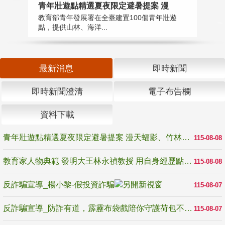
教
青年壯遊點精選夏夜限定避暑提案 漫
在
教育部青年發展署在全臺建置100個青年壯遊
譽
點，提供山林、海洋...
最新消息
即時新聞
即時新聞澄清
電子布告欄
資料下載
青年壯遊點精選夏夜限定避暑提案 漫天蝠影、竹林尋蛙、茶香夜觀 邀青年暮色出發
115-08-08
教育家人物典範 發明大王林永禎教授 用自身經歷點亮學生的路
115-08-08
反詐騙宣導_楊小黎-假投資詐騙
115-08-07
反詐騙宣導_防詐有道，霹靂布袋戲陪你守護荷包不受騙
115-08-07