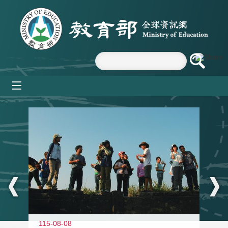
跳到主要內容區塊
mobile_menu
:::
11
115-08-08