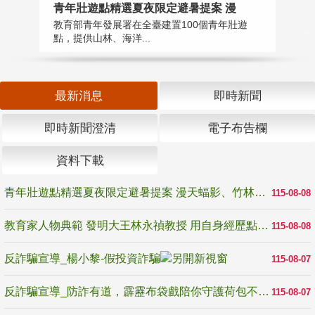
教
青年壯遊點精選夏夜限定避暑提案 漫
在
教育部青年發展署在全臺建置100個青年壯遊
譽
點，提供山林、海洋...
最新消息
即時新聞
即時新聞澄清
電子布告欄
資料下載
青年壯遊點精選夏夜限定避暑提案 漫天蝠影、竹林尋蛙、茶香夜觀 邀青年暮色出發
115-08-08
教育家人物典範 發明大王林永禎教授 用自身經歷點亮學生的路
115-08-08
反詐騙宣導_楊小黎-假投資詐騙
115-08-07
反詐騙宣導_防詐有道，霹靂布袋戲陪你守護荷包不受騙
115-08-07