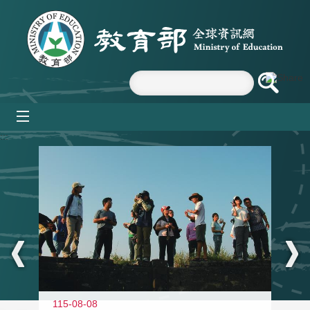
跳到主要內容區塊
mobile_menu
:::
11
115-08-08