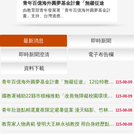
青年百億海外圓夢基金計畫「無礙征途
國
由教育部青年發展署「青年百億海外圓夢基金計
無
畫」支持、台灣適應...
是
最新消息
即時新聞
即時新聞澄清
電子布告欄
資料下載
青年百億海外圓夢基金計畫「無礙征途」 12位特教與弱勢青年勇闖西班牙 跨越感官限制見證生命蛻變
115-08-09
國教署補助22縣市積極推動「改善無障礙校園環境計畫」 打造友善、安全、無礙學習空間
115-08-09
青年壯遊點精選夏夜限定避暑提案 漫天蝠影、竹林尋蛙、茶香夜觀 邀青年暮色出發
115-08-08
教育家人物典範 發明大王林永禎教授 用自身經歷點亮學生的路
115-08-08