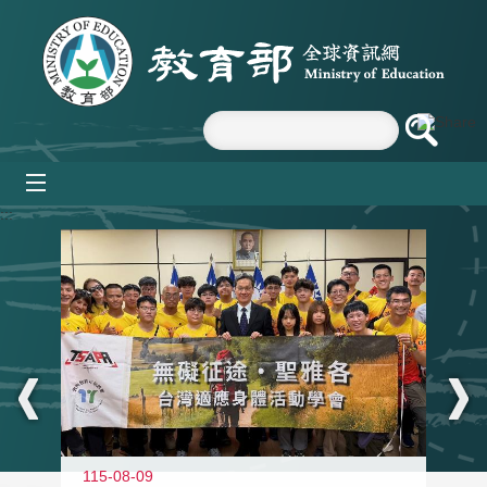
跳到主要內容區塊
mobile_menu
:::
115-08-09
11