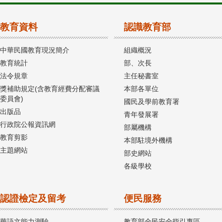
教育資料
認識教育部
中華民國教育現況簡介
組織概況
教育統計
部、次長
法令規章
主任秘書室
獎補助規定(含教育經費分配審議
本部各單位
委員會)
國民及學前教育署
出版品
青年發展署
行政院公報資訊網
部屬機構
教育剪影
本部駐境外機構
主題網站
部史網站
各級學校
認證檢定及留考
便民服務
華語文能力測驗
教育部全民安全指引專區