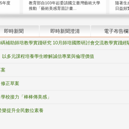
5年度
教育部自103年起委請國立臺灣藝術大學
隨著生
推動「藝術美感育苗計畫...
日益頻繁
即時新聞
即時新聞澄清
電子布告欄
碼補助師培教學實踐研究 10月師培國際研討會交流教學實踐經
 以多元課程培養學生瞭解誠信專業與倫理價值
草案
》修正草案
日學校接力「棒棒傳美感」
於樂提升全民數位素養