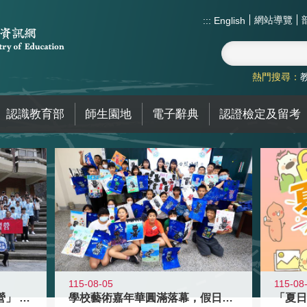
網站導覽
:::
English
熱門搜尋：
認識教育部
師生園地
電子辭典
認證檢定及留考
115-08-05
115-08
國教署「全國高中暑期研習營」 以多
學校藝術嘉年華圓滿落幕，假日學校接