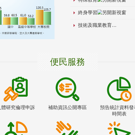
終身學習
技術及職業教育
便民服務
人體研究倫理申訴
補助資訊公開專區
預告統計資料發
時間表