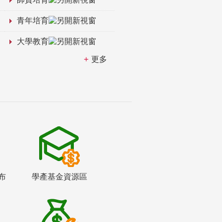
青年培育
大學教育
更多
布
學產基金資源區