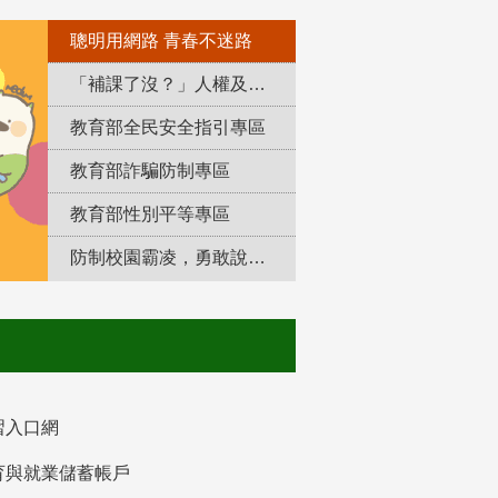
聰明用網路 青春不迷路
「補課了沒？」人權及轉型正義教育專區
教育部全民安全指引專區
教育部詐騙防制專區
教育部性別平等專區
防制校園霸凌，勇敢說出來！
習入口網
育與就業儲蓄帳戶