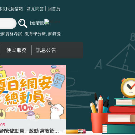
部長民意信箱
常見問答
回首頁
進階搜尋
教師資格考試
教育學分班
師鐸獎
便民服務
訊息公告
-05
「夏日網安總動員」啟動 寓教於樂提