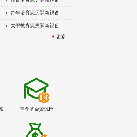
青年培育
大學教育
更多
布
學產基金資源區