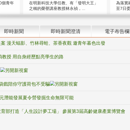
在明新科技大學任教、有「發明大王」
0個青年
為落實
之稱的榮譽講座教授林永禎，...
至7日委
即時新聞
即時新聞澄清
電子布告欄
案 漫天蝠影、竹林尋蛙、茶香夜觀 邀青年暮色出發
禎教授 用自身經歷點亮學生的路
騙
袋戲陪你守護荷包不受騙
多元潛能發展夏令營發掘生命無限可能
育部打造「人生設計夢工場」 參展第3屆高齡健康產業博覽會