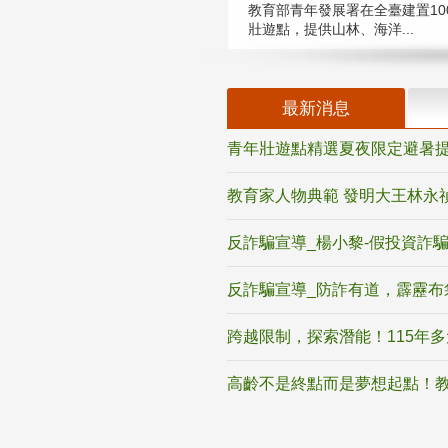
教育部青年發展署在全臺建置10
壯遊點，提供山林、海洋...
最新消息
青年壯遊點精選夏夜限定避暑提
教育家人物典範 發明大王林永
反詐騙宣導_楊小黎-假投資詐
反詐騙宣導_防詐有道，霹靂布
跨越限制，探索潛能！115年
高齡不是終點而是夢想起點！教