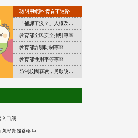
聰明用網路 青春不迷路
「補課了沒？」人權及轉型正義教育專區
教育部全民安全指引專區
教育部詐騙防制專區
教育部性別平等專區
防制校園霸凌，勇敢說出來！
習入口網
育與就業儲蓄帳戶