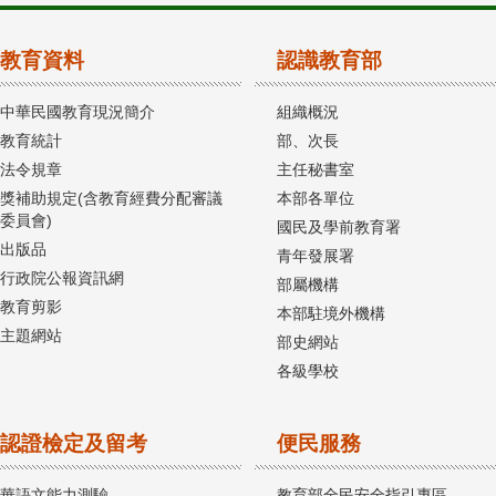
教育資料
認識教育部
中華民國教育現況簡介
組織概況
教育統計
部、次長
法令規章
主任秘書室
獎補助規定(含教育經費分配審議
本部各單位
委員會)
國民及學前教育署
出版品
青年發展署
行政院公報資訊網
部屬機構
教育剪影
本部駐境外機構
主題網站
部史網站
各級學校
認證檢定及留考
便民服務
華語文能力測驗
教育部全民安全指引專區