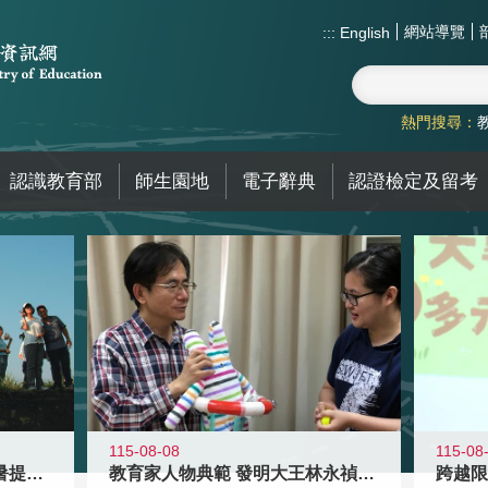
網站導覽
:::
English
熱門搜尋：
認識教育部
師生園地
電子辭典
認證檢定及留考
115-08-08
115-08
教育家人物典範 發明大王林永禎教授
青年壯遊點精選夏夜限定避暑提案 漫