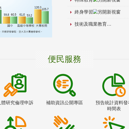
終身學習
技術及職業教育
便民服務
人體研究倫理申訴
補助資訊公開專區
預告統計資料發
時間表