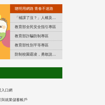
聰明用網路 青春不迷路
「補課了沒？」人權及轉型正義教育專區
教育部全民安全指引專區
教育部詐騙防制專區
教育部性別平等專區
防制校園霸凌，勇敢說出來！
習入口網
育與就業儲蓄帳戶