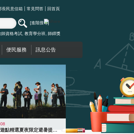
部長民意信箱
常見問答
回首頁
進階搜尋
教師資格考試
教育學分班
師鐸獎
便民服務
訊息公告
-08
青年壯遊點精選夏夜限定避暑提案 漫