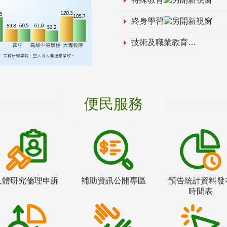
終身學習
技術及職業教育
便民服務
人體研究倫理申訴
補助資訊公開專區
預告統計資料發
時間表