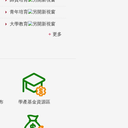
青年培育
大學教育
更多
布
學產基金資源區