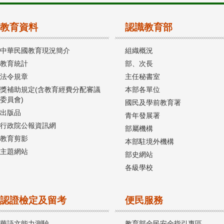
教育資料
認識教育部
中華民國教育現況簡介
組織概況
教育統計
部、次長
法令規章
主任秘書室
獎補助規定(含教育經費分配審議
本部各單位
委員會)
國民及學前教育署
出版品
青年發展署
行政院公報資訊網
部屬機構
教育剪影
本部駐境外機構
主題網站
部史網站
各級學校
認證檢定及留考
便民服務
華語文能力測驗
教育部全民安全指引專區