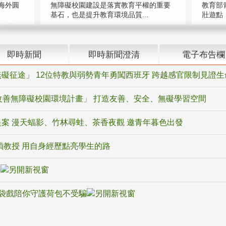
海外圓
無障礙校園建設是落實教育平權的重要
教育部
基石，也是提升教育環境品質...
壯遊點，
即時新聞
即時新聞澄清
電子布告欄
礙征途」 12位特教與弱勢青年勇闖西班牙 跨越感官限制見證生
改善無障礙校園環境計畫」 打造友善、安全、無礙學習空間
案 漫天蝠影、竹林尋蛙、茶香夜觀 邀青年暮色出發
禎教授 用自身經歷點亮學生的路
騙
袋戲陪你守護荷包不受騙