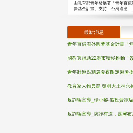
由教育部青年發展署「青年百億
夢基金計畫」支持、台灣適應...
最新消息
青年百億海外圓夢基金計畫「無
國教署補助22縣市積極推動「
青年壯遊點精選夏夜限定避暑提
教育家人物典範 發明大王林永
反詐騙宣導_楊小黎-假投資詐
反詐騙宣導_防詐有道，霹靂布