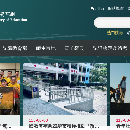
網站導覽
:::
English
熱門搜尋：
認識教育部
師生園地
電子辭典
認證檢定及留考
115-08-09
115-08
青年百億海外圓夢基金計畫「無礙征途
國教署補助22縣市積極推動「改善無