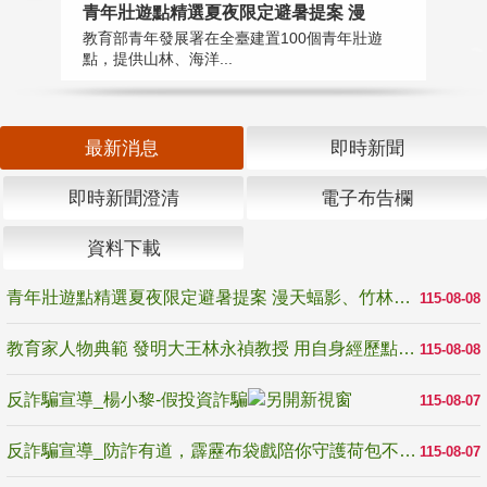
教
青年壯遊點精選夏夜限定避暑提案 漫
在
教育部青年發展署在全臺建置100個青年壯遊
譽
點，提供山林、海洋...
最新消息
即時新聞
即時新聞澄清
電子布告欄
資料下載
青年壯遊點精選夏夜限定避暑提案 漫天蝠影、竹林尋蛙、茶香夜觀 邀青年暮色出發
115-08-08
教育家人物典範 發明大王林永禎教授 用自身經歷點亮學生的路
115-08-08
反詐騙宣導_楊小黎-假投資詐騙
115-08-07
反詐騙宣導_防詐有道，霹靂布袋戲陪你守護荷包不受騙
115-08-07