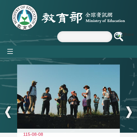
跳到主要內容區塊
mobile_menu
:::
11
115-08-08