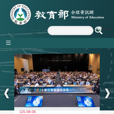
跳到主要內容區塊
mobile_menu
:::
115-08-06
11