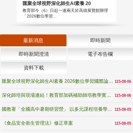
匯聚全球視野深化師生AI素養 20
國
教育部今（6）日起一連兩天於高雄展覽館辦理
教
「2026數位學習...
中
最新消息
即時新聞
即時新聞澄清
電子布告欄
資料下載
匯聚全球視野深化師生AI素養 2026數位學習國際論壇高雄登場
115-08-06
深化師培與現場連結！教育部加碼補助師培教學實踐研究 10月師培國際研討會交流教學實踐經驗
115-08-06
國教署「全國高中暑期研習營」 以多元課程培養學生瞭解誠信專業與倫理價值
115-08-05
《食品安全衛生管理法》修正草案
115-08-05