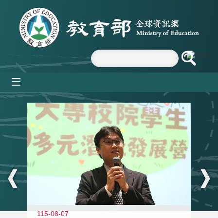
跳到主要內容區塊
mobile_menu
:::
11
115-08-07