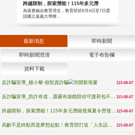
高
跨越限制，探索潛能！115年多元潛
教
為落實融合教育理念，教育部於8月4日至7日委
博
請國立嘉義大學辦...
最新消息
即時新聞
即時新聞澄清
電子布告欄
資料下載
反詐騙宣導_楊小黎-假投資詐騙
115-08-07
反詐騙宣導_防詐有道，霹靂布袋戲陪你守護荷包不受騙
115-08-07
跨越限制，探索潛能！115年多元潛能發展夏令營發掘生命無限可能
115-08-07
高齡不是終點而是夢想起點！教育部打造「人生設計夢工場」 參展第3屆高齡健康產業博覽會
115-08-07