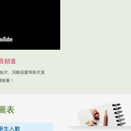
音頻道
短片、活動花絮等影片資
躍收看！
圖表