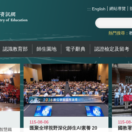
網站導覽
:::
English
熱門搜尋：
認識教育部
師生園地
電子辭典
認證檢定及留考
115-08-06
115-08
匯聚全球視野深化師生AI素養 20
智慧鐵