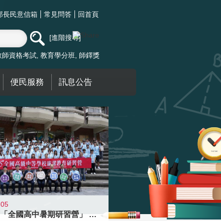
部長民意信箱
常見問答
回首頁
進階搜尋
教師資格考試
教育學分班
師鐸獎
便民服務
訊息公告
-05
國教署「全國高中暑期研習營」 以多