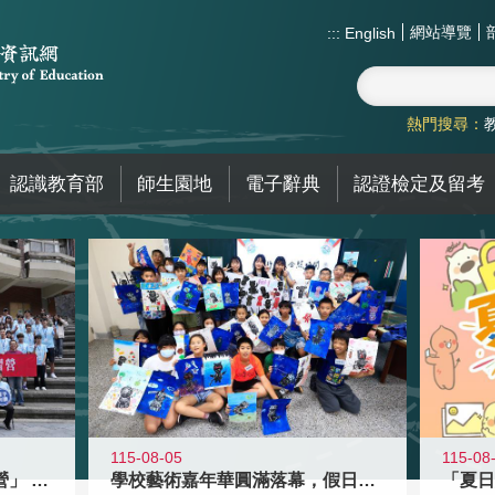
網站導覽
:::
English
熱門搜尋：
認識教育部
師生園地
電子辭典
認證檢定及留考
115-08-05
115-08
國教署「全國高中暑期研習營」 以多
學校藝術嘉年華圓滿落幕，假日學校接