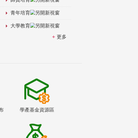
青年培育
大學教育
更多
布
學產基金資源區