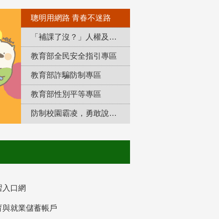
聰明用網路 青春不迷路
「補課了沒？」人權及轉型正義教育專區
教育部全民安全指引專區
教育部詐騙防制專區
教育部性別平等專區
防制校園霸凌，勇敢說出來！
習入口網
育與就業儲蓄帳戶