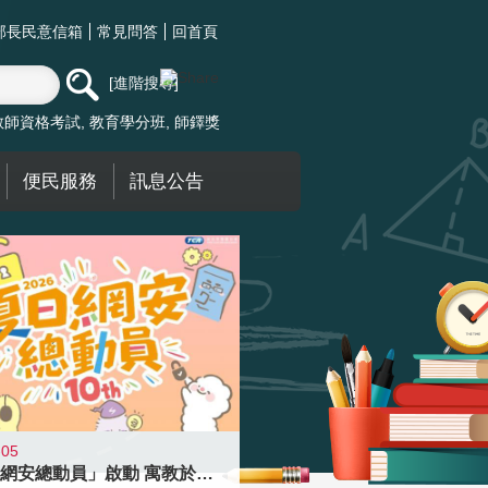
部長民意信箱
常見問答
回首頁
進階搜尋
教師資格考試
教育學分班
師鐸獎
便民服務
訊息公告
-05
「夏日網安總動員」啟動 寓教於樂提