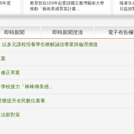
5年度
教育部自103年起委請國立臺灣藝術大學
隨著生
推動「藝術美感育苗計畫...
日益頻繁
即時新聞
即時新聞澄清
電子布告欄
 以多元課程培養學生瞭解誠信專業與倫理價值
草案
》修正草案
日學校接力「棒棒傳美感」
於樂提升全民數位素養
自治新對策