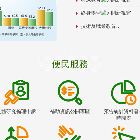
終身學習
技術及職業教育
便民服務
人體研究倫理申訴
補助資訊公開專區
預告統計資料發
時間表