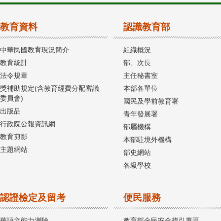
教育資料
認識教育部
中華民國教育現況簡介
組織概況
教育統計
部、次長
法令規章
主任秘書室
獎補助規定(含教育經費分配審議
本部各單位
委員會)
國民及學前教育署
出版品
青年發展署
行政院公報資訊網
部屬機構
教育剪影
本部駐境外機構
主題網站
部史網站
各級學校
認證檢定及留考
便民服務
華語文能力測驗
教育部全民安全指引專區