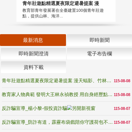
教
青年壯遊點精選夏夜限定避暑提案 漫
在
教育部青年發展署在全臺建置100個青年壯遊
譽
點，提供山林、海洋...
最新消息
即時新聞
即時新聞澄清
電子布告欄
資料下載
青年壯遊點精選夏夜限定避暑提案 漫天蝠影、竹林尋蛙、茶香夜觀 邀青年暮色出發
115-08-08
教育家人物典範 發明大王林永禎教授 用自身經歷點亮學生的路
115-08-08
反詐騙宣導_楊小黎-假投資詐騙
115-08-07
反詐騙宣導_防詐有道，霹靂布袋戲陪你守護荷包不受騙
115-08-07