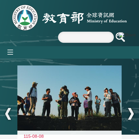
跳到主要內容區塊
mobile_menu
:::
11
115-08-08