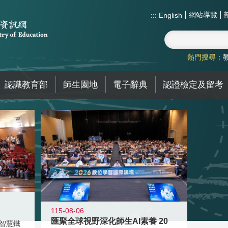
網站導覽
:::
English
熱門搜尋：
認識教育部
師生園地
電子辭典
認證檢定及留考
115-08-06
匯聚全球視野深化師生AI素養 20
智慧鐵