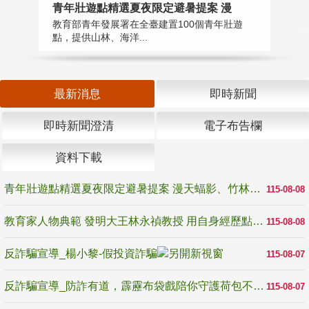
教
青年壯遊點精選夏夜限定避暑提案 漫
在
教育部青年發展署在全臺建置100個青年壯遊
譽
點，提供山林、海洋...
最新消息
即時新聞
即時新聞澄清
電子布告欄
資料下載
青年壯遊點精選夏夜限定避暑提案 漫天蝠影、竹林尋蛙、茶香夜觀 邀青年暮色出發
115-08-08
教育家人物典範 發明大王林永禎教授 用自身經歷點亮學生的路
115-08-08
反詐騙宣導_楊小黎-假投資詐騙
115-08-07
反詐騙宣導_防詐有道，霹靂布袋戲陪你守護荷包不受騙
115-08-07