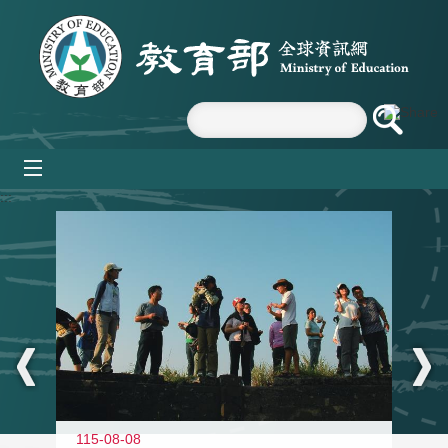
跳到主要內容區塊
mobile_menu
:::
11
115-08-08