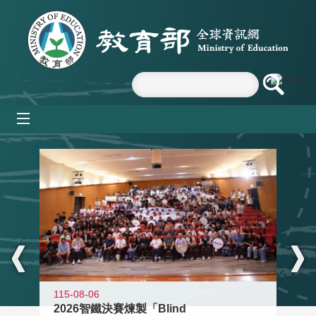
跳到主要內容區塊
mobile_menu
:::
115-08-06
2026智鐵決賽煉製「Blind
11