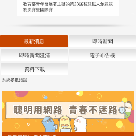
匯
教育部青年發展署主辦的第23屆智慧鐵人創意競
賽決賽暨國際賽，...
教
「
最新消息
即時新聞
即時新聞澄清
電子布告欄
資料下載
系統參數錯誤