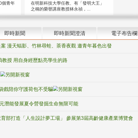
在明新科技大學任教、有「發明大王」
0個青年
之稱的榮譽講座教授林永禎，...
即時新聞
即時新聞澄清
電子布告欄
案 漫天蝠影、竹林尋蛙、茶香夜觀 邀青年暮色出發
禎教授 用自身經歷點亮學生的路
騙
袋戲陪你守護荷包不受騙
多元潛能發展夏令營發掘生命無限可能
育部打造「人生設計夢工場」 參展第3屆高齡健康產業博覽會