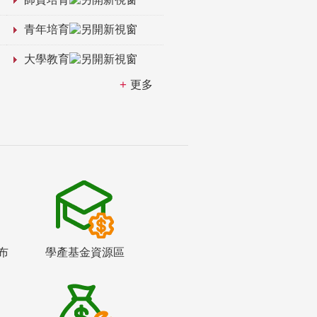
青年培育
大學教育
更多
布
學產基金資源區