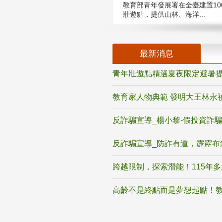
教育部青年發展署在全臺建置10
壯遊點，提供山林、海洋...
最新消息
青年壯遊點精選夏夜限定避暑提
教育家人物典範 發明大王林永
反詐騙宣導_楊小黎-假投資詐
反詐騙宣導_防詐有道，霹靂布
跨越限制，探索潛能！115年
高齡不是終點而是夢想起點！教