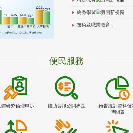
終身學習
技術及職業教育
便民服務
人體研究倫理申訴
補助資訊公開專區
預告統計資料發
時間表