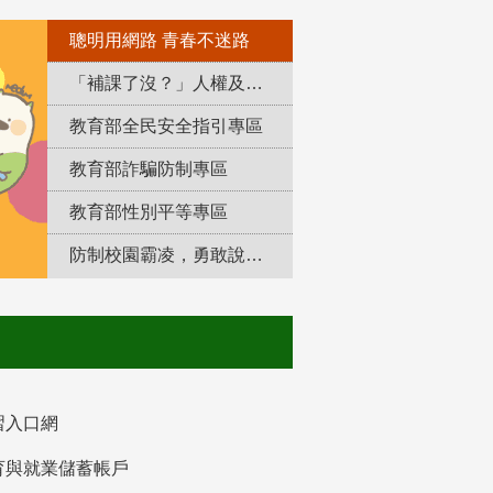
聰明用網路 青春不迷路
「補課了沒？」人權及轉型正義教育專區
教育部全民安全指引專區
教育部詐騙防制專區
教育部性別平等專區
防制校園霸凌，勇敢說出來！
習入口網
育與就業儲蓄帳戶