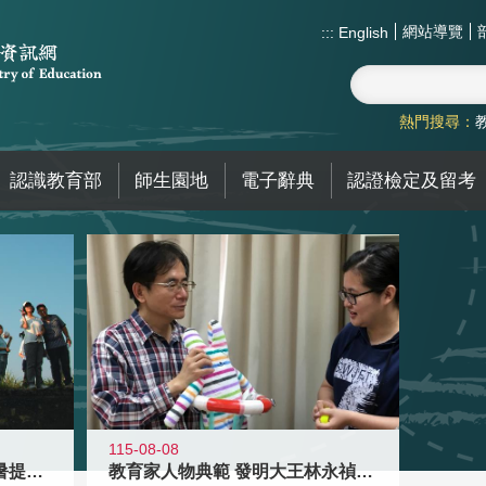
網站導覽
:::
English
熱門搜尋：
認識教育部
師生園地
電子辭典
認證檢定及留考
115-08-08
教育家人物典範 發明大王林永禎教授
青年壯遊點精選夏夜限定避暑提案 漫