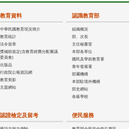
教育資料
認識教育部
中華民國教育現況簡介
組織概況
教育統計
部、次長
法令規章
主任秘書室
獎補助規定(含教育經費分配審議
本部各單位
委員會)
國民及學前教育署
出版品
青年發展署
行政院公報資訊網
部屬機構
教育剪影
本部駐境外機構
主題網站
部史網站
各級學校
認證檢定及留考
便民服務
華語文能力測驗
教育部全民安全指引專區