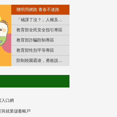
聰明用網路 青春不迷路
「補課了沒？」人權及轉型正義教育專區
教育部全民安全指引專區
教育部詐騙防制專區
教育部性別平等專區
防制校園霸凌，勇敢說出來！
習入口網
育與就業儲蓄帳戶