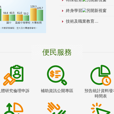
終身學習
技術及職業教育
便民服務
人體研究倫理申訴
補助資訊公開專區
預告統計資料發
時間表