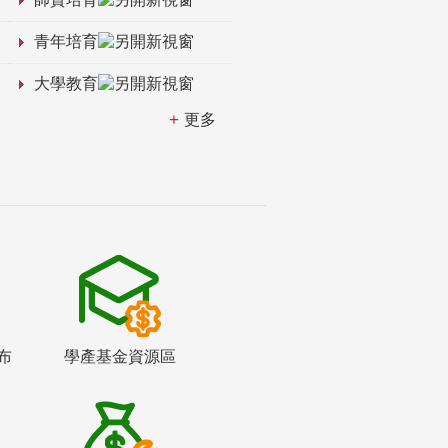
青年培育
大學教育
更多
布
學產基金資源區