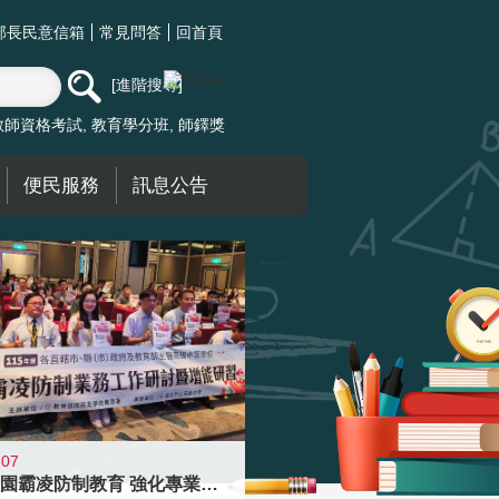
部長民意信箱
常見問答
回首頁
進階搜尋
教師資格考試
教育學分班
師鐸獎
便民服務
訊息公告
-07
落實校園霸凌防制教育 強化專業知能