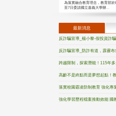
為落實融合教育理念，教育部於8
至7日委請國立嘉義大學辦...
最新消息
反詐騙宣導_楊小黎-假投資詐
反詐騙宣導_防詐有道，霹靂布
跨越限制，探索潛能！115年
高齡不是終點而是夢想起點！教
落實校園霸凌防制教育 強化專
強化學習歷程檔案推動效能 國