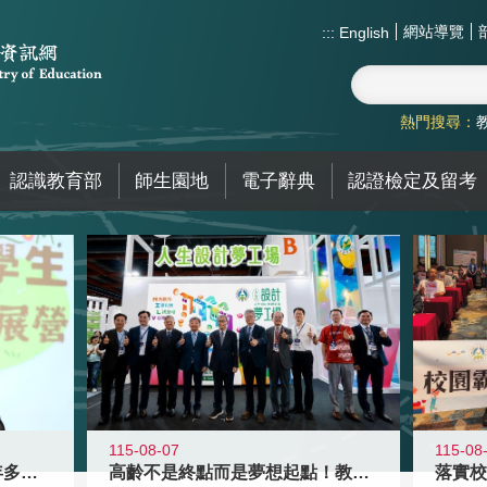
網站導覽
:::
English
熱門搜尋：
認識教育部
師生園地
電子辭典
認證檢定及留考
115-08-07
115-08
高齡不是終點而是夢想起點！教育部打
跨越限制，探索潛能！115年多元潛