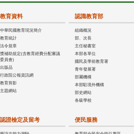
教育資料
認識教育部
中華民國教育現況簡介
組織概況
教育統計
部、次長
法令規章
主任秘書室
獎補助規定(含教育經費分配審議
本部各單位
委員會)
國民及學前教育署
出版品
青年發展署
行政院公報資訊網
部屬機構
教育剪影
本部駐境外機構
主題網站
部史網站
各級學校
認證檢定及留考
便民服務
華語文能力測驗
教育部全民安全指引專區