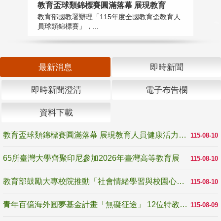
教育盃球類錦標賽圓滿落幕 展現教育
6
教育部國教署辦理「115年度全國教育盃教育人
「
員球類錦標賽」，...
首
最新消息
即時新聞
即時新聞澄清
電子布告欄
資料下載
教育盃球類錦標賽圓滿落幕 展現教育人員健康活力與團隊精神
115-08-10
65所臺灣大學齊聚印尼參加2026年臺灣高等教育展
115-08-10
教育部鼓勵大專校院推動「社會情緒學習與校園心理健康促進計畫」 培育校園「心」韌性
115-08-10
青年百億海外圓夢基金計畫「無礙征途」 12位特教與弱勢青年勇闖西班牙 跨越感官限制見證生命蛻變
115-08-09