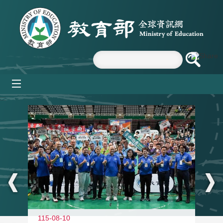
跳到主要內容區塊
mobile_menu
:::
115-08-10
11