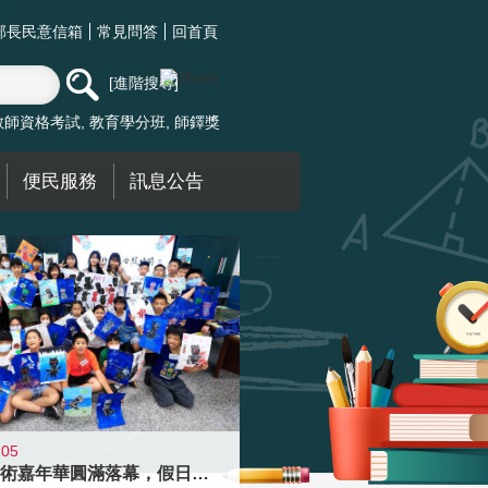
部長民意信箱
常見問答
回首頁
進階搜尋
教師資格考試
教育學分班
師鐸獎
便民服務
訊息公告
-05
學校藝術嘉年華圓滿落幕，假日學校接