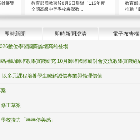
高雄展覽
教育部國教署於8月5日舉辦「115年度
教育部
全國高級中等學校廉潔教...
推動「藝
即時新聞
即時新聞澄清
電子布告欄
2026數位學習國際論壇高雄登場
碼補助師培教學實踐研究 10月師培國際研討會交流教學實踐經
 以多元課程培養學生瞭解誠信專業與倫理價值
草案
》修正草案
日學校接力「棒棒傳美感」