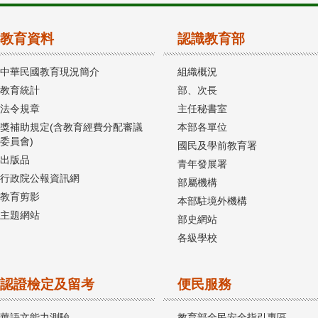
教育資料
認識教育部
中華民國教育現況簡介
組織概況
教育統計
部、次長
法令規章
主任秘書室
獎補助規定(含教育經費分配審議
本部各單位
委員會)
國民及學前教育署
出版品
青年發展署
行政院公報資訊網
部屬機構
教育剪影
本部駐境外機構
主題網站
部史網站
各級學校
認證檢定及留考
便民服務
華語文能力測驗
教育部全民安全指引專區