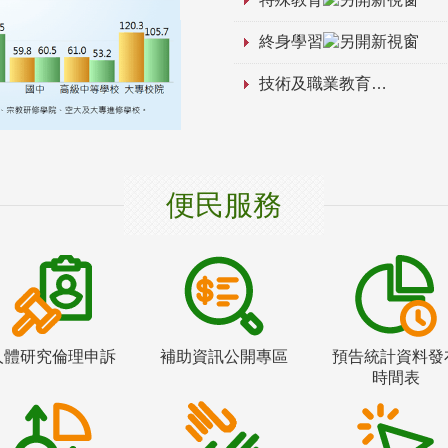
終身學習
技術及職業教育
便民服務
人體研究倫理申訴
補助資訊公開專區
預告統計資料發
時間表