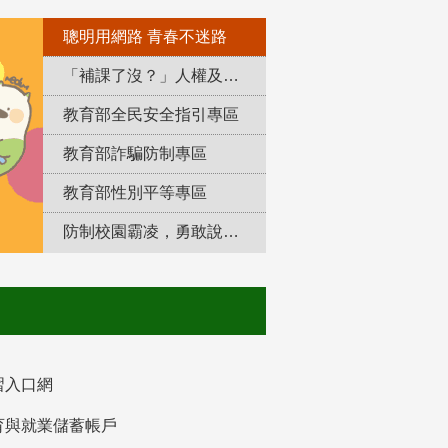
聰明用網路 青春不迷路
「補課了沒？」人權及轉型正義教育專區
教育部全民安全指引專區
教育部詐騙防制專區
教育部性別平等專區
防制校園霸凌，勇敢說出來！
習入口網
育與就業儲蓄帳戶