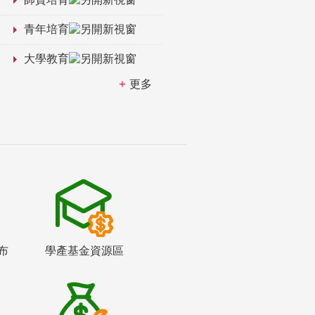
青年培育
大學教育
更多
布
學產基金資源區