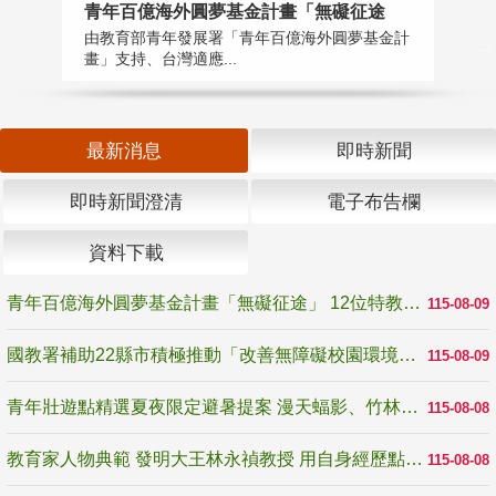
青年百億海外圓夢基金計畫「無礙征途
國
由教育部青年發展署「青年百億海外圓夢基金計
無
畫」支持、台灣適應...
是
最新消息
即時新聞
即時新聞澄清
電子布告欄
資料下載
青年百億海外圓夢基金計畫「無礙征途」 12位特教與弱勢青年勇闖西班牙 跨越感官限制見證生命蛻變
115-08-09
國教署補助22縣市積極推動「改善無障礙校園環境計畫」 打造友善、安全、無礙學習空間
115-08-09
青年壯遊點精選夏夜限定避暑提案 漫天蝠影、竹林尋蛙、茶香夜觀 邀青年暮色出發
115-08-08
教育家人物典範 發明大王林永禎教授 用自身經歷點亮學生的路
115-08-08