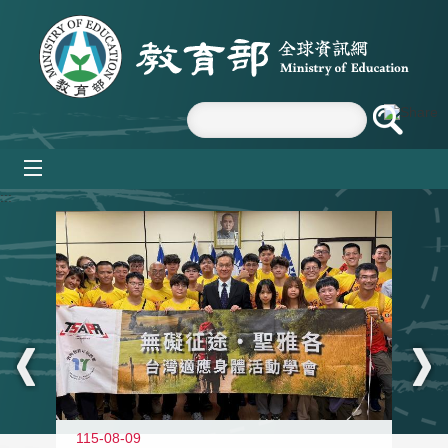
跳到主要內容區塊
mobile_menu
:::
115-08-09
11