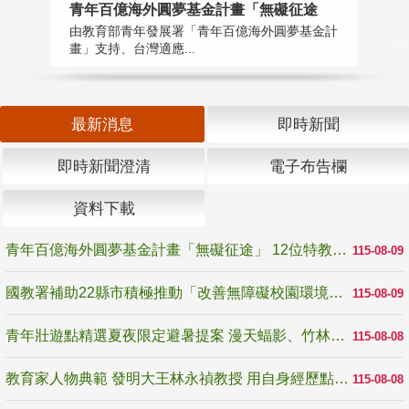
青年百億海外圓夢基金計畫「無礙征途
國
由教育部青年發展署「青年百億海外圓夢基金計
無
畫」支持、台灣適應...
是
最新消息
即時新聞
即時新聞澄清
電子布告欄
資料下載
青年百億海外圓夢基金計畫「無礙征途」 12位特教與弱勢青年勇闖西班牙 跨越感官限制見證生命蛻變
115-08-09
國教署補助22縣市積極推動「改善無障礙校園環境計畫」 打造友善、安全、無礙學習空間
115-08-09
青年壯遊點精選夏夜限定避暑提案 漫天蝠影、竹林尋蛙、茶香夜觀 邀青年暮色出發
115-08-08
教育家人物典範 發明大王林永禎教授 用自身經歷點亮學生的路
115-08-08