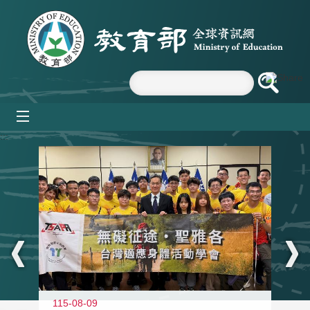
跳到主要內容區塊
mobile_menu
:::
115-08-09
11