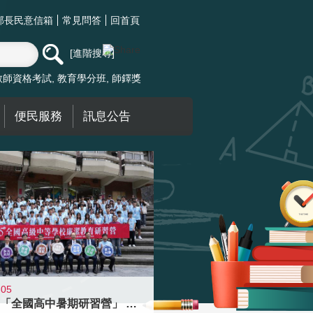
部長民意信箱
常見問答
回首頁
進階搜尋
教師資格考試
教育學分班
師鐸獎
便民服務
訊息公告
-05
國教署「全國高中暑期研習營」 以多