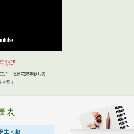
音頻道
短片、活動花絮等影片資
躍收看！
圖表