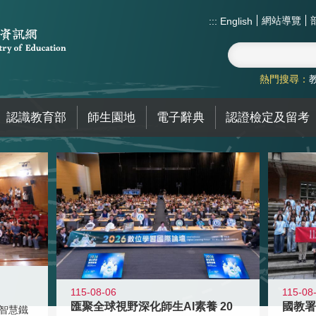
網站導覽
:::
English
熱門搜尋：
認識教育部
師生園地
電子辭典
認證檢定及留考
115-08-06
115-08
匯聚全球視野深化師生AI素養 20
智慧鐵