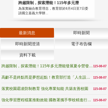
高
跨越限制，探索潛能！115年多元潛
教
為落實融合教育理念，教育部於8月4日至7日委
博
請國立嘉義大學辦...
最新消息
即時新聞
即時新聞澄清
電子布告欄
資料下載
跨越限制，探索潛能！115年多元潛能發展夏令營發掘生命無限可能
115-08-07
高齡不是終點而是夢想起點！教育部打造「人生設計夢工場」 參展第3屆高齡健康產業博覽會
115-08-07
落實校園霸凌防制教育 強化專業知能 共築友善校園
115-08-07
強化學習歷程檔案推動效能 國教署攜手學校精進行政與教學支持
115-08-07