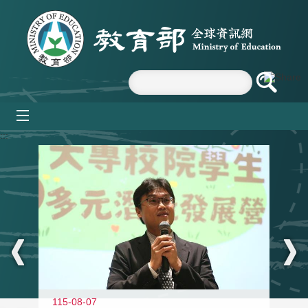
跳到主要內容區塊
mobile_menu
:::
11
115-08-07