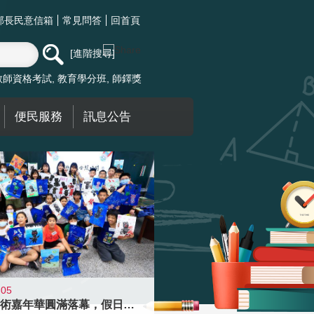
部長民意信箱
常見問答
回首頁
進階搜尋
教師資格考試
教育學分班
師鐸獎
便民服務
訊息公告
-05
學校藝術嘉年華圓滿落幕，假日學校接