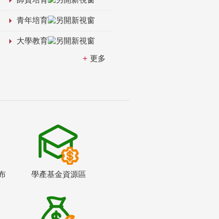
青年培育
大學教育
更多
布
學產基金資源區