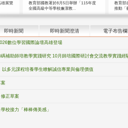
高雄展覽
教育部國教署於8月5日舉辦「115年度
教育部
全國高級中等學校廉潔教...
推動「藝
即時新聞
即時新聞澄清
電子布告欄
2026數位學習國際論壇高雄登場
碼補助師培教學實踐研究 10月師培國際研討會交流教學實踐經
 以多元課程培養學生瞭解誠信專業與倫理價值
草案
》修正草案
日學校接力「棒棒傳美感」