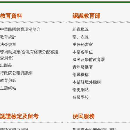
教育資料
認識教育部
中華民國教育現況簡介
組織概況
教育統計
部、次長
法令規章
主任秘書室
獎補助規定(含教育經費分配審議
本部各單位
委員會)
國民及學前教育署
出版品
青年發展署
行政院公報資訊網
部屬機構
教育剪影
本部駐境外機構
主題網站
部史網站
各級學校
認證檢定及留考
便民服務
華語文能力測驗
教育部全民安全指引專區