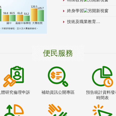
終身學習
技術及職業教育
便民服務
人體研究倫理申訴
補助資訊公開專區
預告統計資料發
時間表