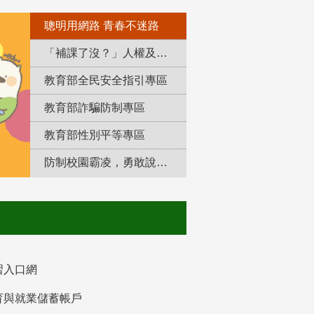
聰明用網路 青春不迷路
「補課了沒？」人權及轉型正義教育專區
教育部全民安全指引專區
教育部詐騙防制專區
教育部性別平等專區
防制校園霸凌，勇敢說出來！
習入口網
育與就業儲蓄帳戶