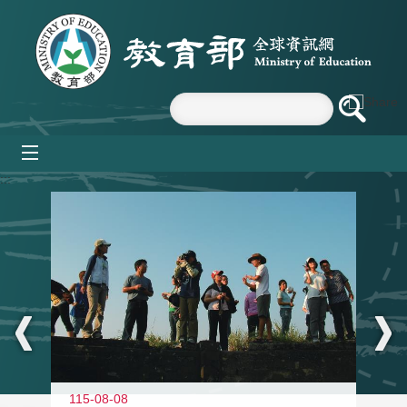
跳到主要內容區塊
mobile_menu
:::
11
115-08-08