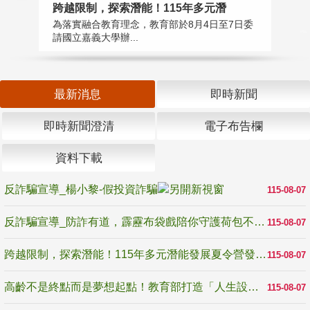
高
跨越限制，探索潛能！115年多元潛
教
為落實融合教育理念，教育部於8月4日至7日委
博
請國立嘉義大學辦...
最新消息
即時新聞
即時新聞澄清
電子布告欄
資料下載
反詐騙宣導_楊小黎-假投資詐騙
115-08-07
反詐騙宣導_防詐有道，霹靂布袋戲陪你守護荷包不受騙
115-08-07
跨越限制，探索潛能！115年多元潛能發展夏令營發掘生命無限可能
115-08-07
高齡不是終點而是夢想起點！教育部打造「人生設計夢工場」 參展第3屆高齡健康產業博覽會
115-08-07