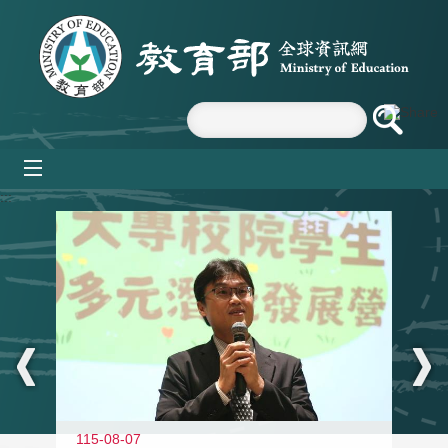
跳到主要內容區塊
mobile_menu
:::
11
115-08-07