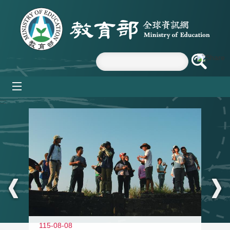
跳到主要內容區塊
mobile_menu
:::
11
115-08-08