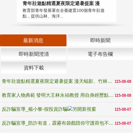
教
青年壯遊點精選夏夜限定避暑提案 漫
在
教育部青年發展署在全臺建置100個青年壯遊
譽
點，提供山林、海洋...
最新消息
即時新聞
即時新聞澄清
電子布告欄
資料下載
青年壯遊點精選夏夜限定避暑提案 漫天蝠影、竹林尋蛙、茶香夜觀 邀青年暮色出發
115-08-08
教育家人物典範 發明大王林永禎教授 用自身經歷點亮學生的路
115-08-08
反詐騙宣導_楊小黎-假投資詐騙
115-08-07
反詐騙宣導_防詐有道，霹靂布袋戲陪你守護荷包不受騙
115-08-07