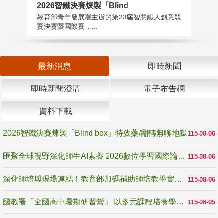
2026智鐵決賽煉製「Blind
匯
教育部青年發展署主辦的第23屆智慧鐵人創意競
教
賽決賽暨國際賽，...
「
最新消息
即時新聞
即時新聞澄清
電子布告欄
資料下載
2026智鐵決賽煉製「Blind box」特效藥/翻轉無聊地獄
115-08-06
匯聚全球視野深化師生AI素養 2026數位學習國際論壇高雄登場
115-08-06
深化師培與現場連結！教育部加碼補助師培教學實踐研究 10月師培國際研討會交流教學實踐經驗
115-08-06
國教署「全國高中暑期研習營」 以多元課程培養學生瞭解誠信專業與倫理價值
115-08-05