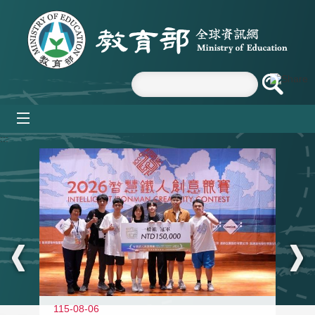
跳到主要內容區塊
mobile_menu
:::
115-08-06
11