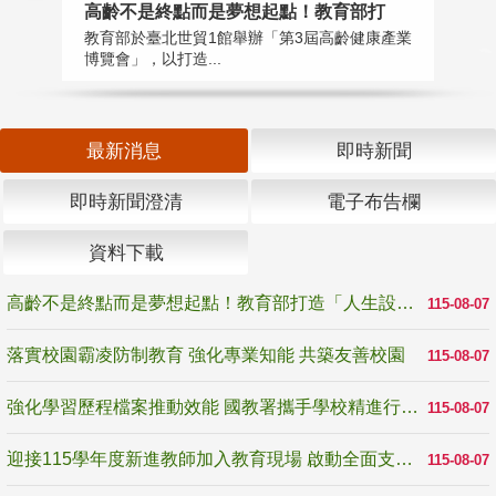
高齡不是終點而是夢想起點！教育部打
落
教育部於臺北世貿1館舉辦「第3屆高齡健康產業
為
博覽會」，以打造...
事
最新消息
即時新聞
即時新聞澄清
電子布告欄
資料下載
高齡不是終點而是夢想起點！教育部打造「人生設計夢工場」 參展第3屆高齡健康產業博覽會
115-08-07
落實校園霸凌防制教育 強化專業知能 共築友善校園
115-08-07
強化學習歷程檔案推動效能 國教署攜手學校精進行政與教學支持
115-08-07
迎接115學年度新進教師加入教育現場 啟動全面支持陪伴
115-08-07