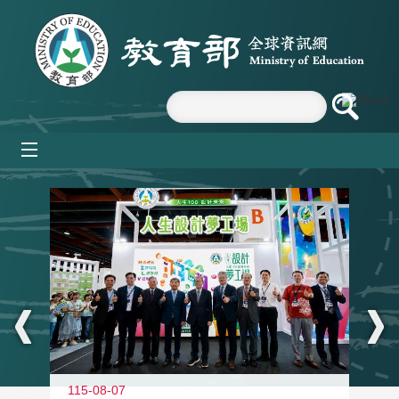
跳到主要內容區塊
mobile_menu
:::
115-08-07
11