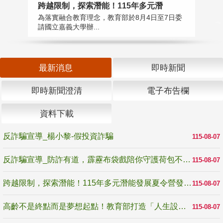
高
跨越限制，探索潛能！115年多元潛
教
為落實融合教育理念，教育部於8月4日至7日委
博
請國立嘉義大學辦...
最新消息
即時新聞
即時新聞澄清
電子布告欄
資料下載
反詐騙宣導_楊小黎-假投資詐騙
115-08-07
反詐騙宣導_防詐有道，霹靂布袋戲陪你守護荷包不受騙
115-08-07
跨越限制，探索潛能！115年多元潛能發展夏令營發掘生命無限可能
115-08-07
高齡不是終點而是夢想起點！教育部打造「人生設計夢工場」 參展第3屆高齡健康產業博覽會
115-08-07