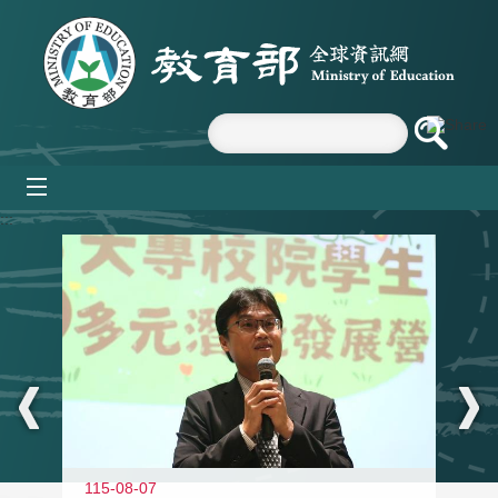
跳到主要內容區塊
mobile_menu
:::
11
115-08-07