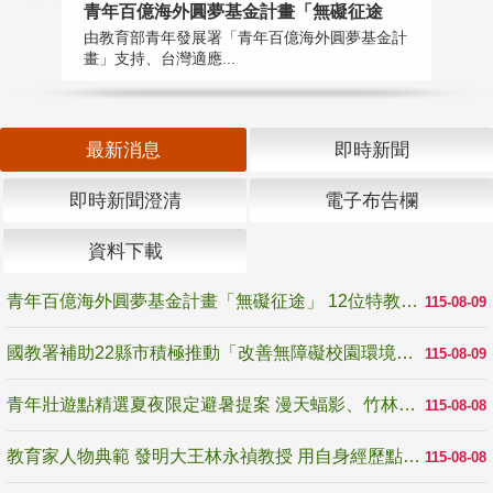
青年百億海外圓夢基金計畫「無礙征途
國
由教育部青年發展署「青年百億海外圓夢基金計
無
畫」支持、台灣適應...
是
最新消息
即時新聞
即時新聞澄清
電子布告欄
資料下載
青年百億海外圓夢基金計畫「無礙征途」 12位特教與弱勢青年勇闖西班牙 跨越感官限制見證生命蛻變
115-08-09
國教署補助22縣市積極推動「改善無障礙校園環境計畫」 打造友善、安全、無礙學習空間
115-08-09
青年壯遊點精選夏夜限定避暑提案 漫天蝠影、竹林尋蛙、茶香夜觀 邀青年暮色出發
115-08-08
教育家人物典範 發明大王林永禎教授 用自身經歷點亮學生的路
115-08-08