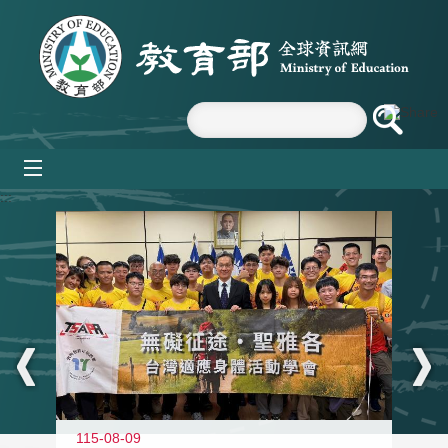
跳到主要內容區塊
mobile_menu
:::
115-08-09
11