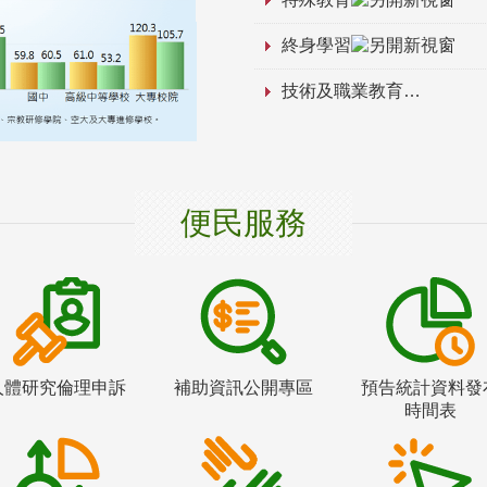
終身學習
技術及職業教育
便民服務
人體研究倫理申訴
補助資訊公開專區
預告統計資料發
時間表