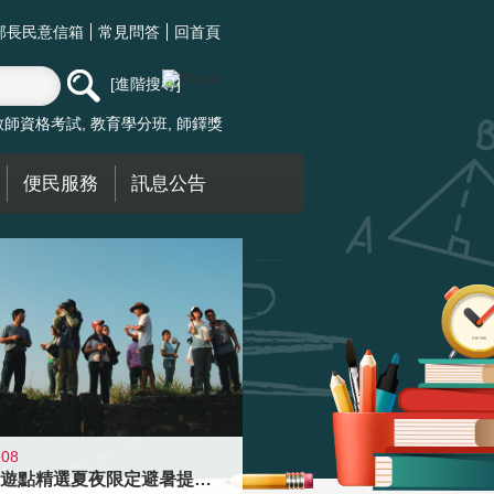
部長民意信箱
常見問答
回首頁
進階搜尋
教師資格考試
教育學分班
師鐸獎
便民服務
訊息公告
-08
青年壯遊點精選夏夜限定避暑提案 漫