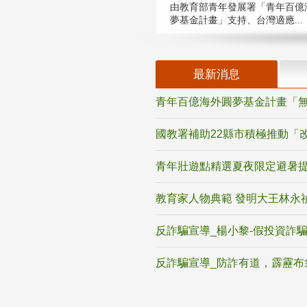
由教育部青年發展署「青年百億
夢基金計畫」支持、台灣適應...
最新消息
青年百億海外圓夢基金計畫「無
國教署補助22縣市積極推動「
青年壯遊點精選夏夜限定避暑提
教育家人物典範 發明大王林永
反詐騙宣導_楊小黎-假投資詐
反詐騙宣導_防詐有道，霹靂布