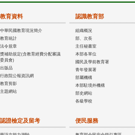
教育資料
認識教育部
中華民國教育現況簡介
組織概況
教育統計
部、次長
法令規章
主任秘書室
獎補助規定(含教育經費分配審議
本部各單位
委員會)
國民及學前教育署
出版品
青年發展署
行政院公報資訊網
部屬機構
教育剪影
本部駐境外機構
主題網站
部史網站
各級學校
認證檢定及留考
便民服務
華語文能力測驗
教育部全民安全指引專區