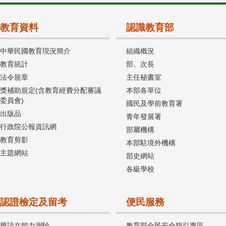
教育資料
認識教育部
中華民國教育現況簡介
組織概況
教育統計
部、次長
法令規章
主任秘書室
獎補助規定(含教育經費分配審議
本部各單位
委員會)
國民及學前教育署
出版品
青年發展署
行政院公報資訊網
部屬機構
教育剪影
本部駐境外機構
主題網站
部史網站
各級學校
認證檢定及留考
便民服務
華語文能力測驗
教育部全民安全指引專區