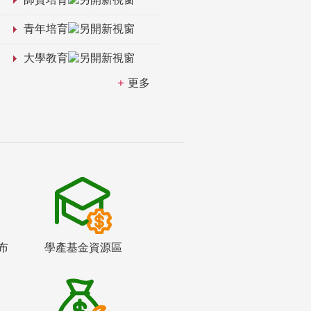
青年培育
大學教育
更多
布
學產基金資源區