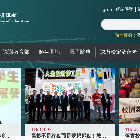
網站導覽
:::
English
熱門搜尋：
認識教育部
師生園地
電子辭典
認證檢定及留考
115-08-07
115-08
高齡不是終點而是夢想起點！教育部打
跨越限制，探索潛能！115年多元潛