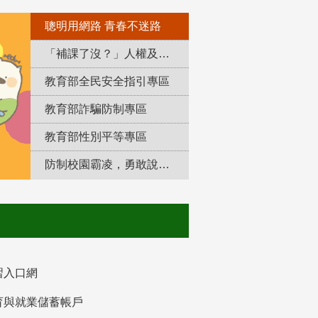
聰明用網路 青春不迷路
「補課了沒？」人權及轉型正義教育專區
教育部全民安全指引專區
教育部詐騙防制專區
教育部性別平等專區
防制校園霸凌，勇敢說出來！
習入口網
育與就業儲蓄帳戶