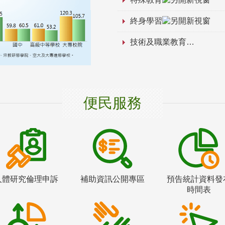
終身學習
技術及職業教育
便民服務
人體研究倫理申訴
補助資訊公開專區
預告統計資料發
時間表