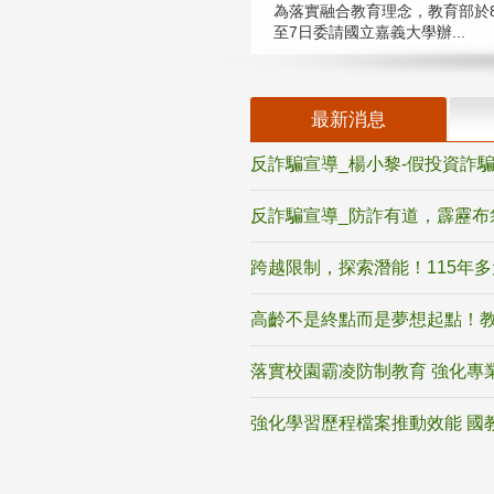
為落實融合教育理念，教育部於8
至7日委請國立嘉義大學辦...
最新消息
反詐騙宣導_楊小黎-假投資詐
反詐騙宣導_防詐有道，霹靂布
跨越限制，探索潛能！115年
高齡不是終點而是夢想起點！教
落實校園霸凌防制教育 強化專
強化學習歷程檔案推動效能 國