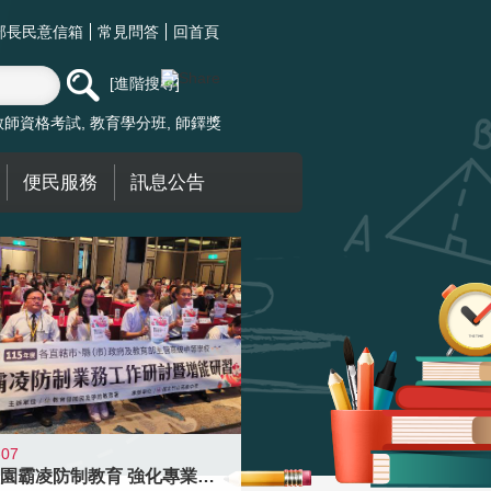
部長民意信箱
常見問答
回首頁
進階搜尋
教師資格考試
教育學分班
師鐸獎
便民服務
訊息公告
-07
落實校園霸凌防制教育 強化專業知能