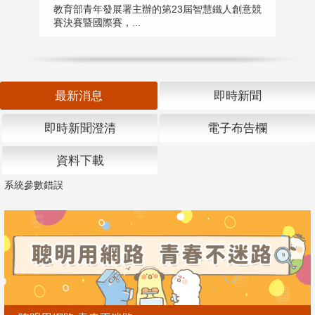
匯
教育部青年發展署主辦的第23屆智慧鐵人創意競
賽決賽暨國際賽，...
教
「
最新消息
即時新聞
即時新聞澄清
電子布告欄
資料下載
系統參數錯誤