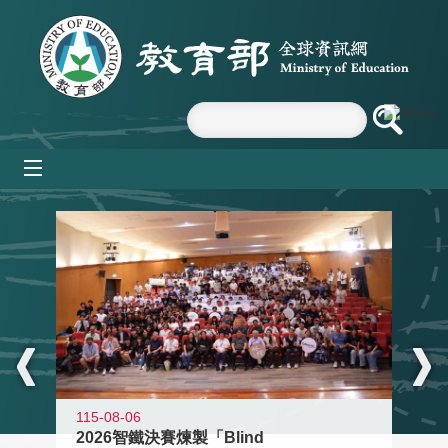
跳到主要內容區塊
mobile_menu
:::
115-08-06
2026智鐵決賽煉製「Blind
11