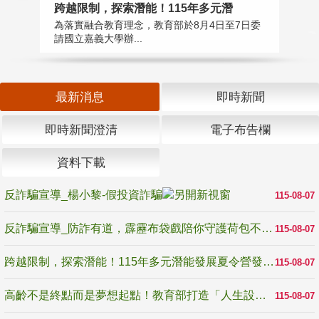
高
跨越限制，探索潛能！115年多元潛
教
為落實融合教育理念，教育部於8月4日至7日委
博
請國立嘉義大學辦...
最新消息
即時新聞
即時新聞澄清
電子布告欄
資料下載
反詐騙宣導_楊小黎-假投資詐騙
115-08-07
反詐騙宣導_防詐有道，霹靂布袋戲陪你守護荷包不受騙
115-08-07
跨越限制，探索潛能！115年多元潛能發展夏令營發掘生命無限可能
115-08-07
高齡不是終點而是夢想起點！教育部打造「人生設計夢工場」 參展第3屆高齡健康產業博覽會
115-08-07