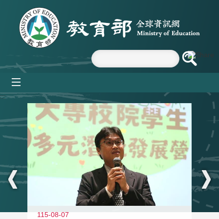
跳到主要內容區塊
mobile_menu
:::
11
115-08-07