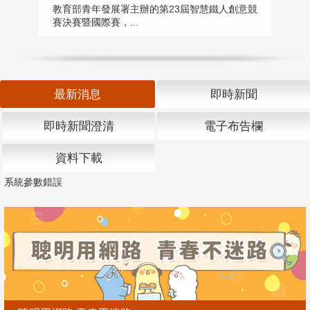
匯
教育部青年發展署主辦的第23屆智慧鐵人創意競
賽決賽暨國際賽，...
教
「
最新消息
即時新聞
即時新聞澄清
電子布告欄
資料下載
系統參數錯誤