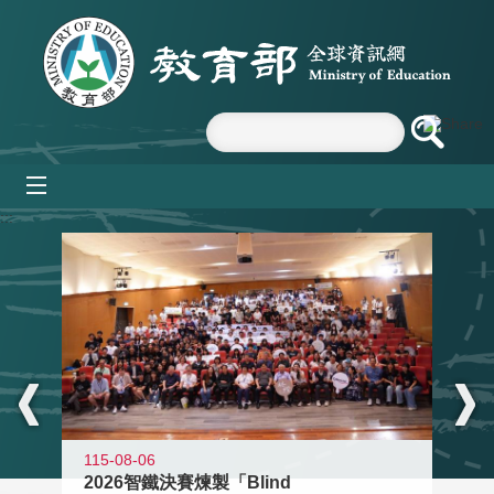
跳到主要內容區塊
mobile_menu
:::
115-08-06
2026智鐵決賽煉製「Blind
11