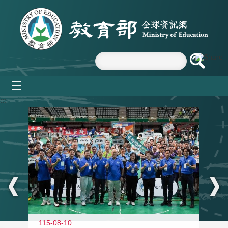
跳到主要內容區塊
mobile_menu
:::
115-08-10
11