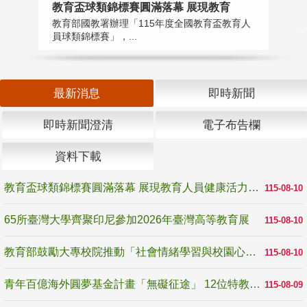
教育盃球類錦標賽圓滿落幕 展現教育
6
教育部國教署辦理「115年度全國教育盃教育人
「
員球類錦標賽」，...
首
最新消息
即時新聞
即時新聞澄清
電子布告欄
資料下載
教育盃球類錦標賽圓滿落幕 展現教育人員健康活力與團隊精神
115-08-10
65所臺灣大學齊聚印尼參加2026年臺灣高等教育展
115-08-10
教育部鼓勵大專校院推動「社會情緒學習與校園心理健康促進計畫」 培育校園「心」韌性
115-08-10
青年百億海外圓夢基金計畫「無礙征途」 12位特教與弱勢青年勇闖西班牙 跨越感官限制見證生命蛻變
115-08-09