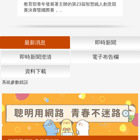
匯
教育部青年發展署主辦的第23屆智慧鐵人創意競
賽決賽暨國際賽，...
教
「
最新消息
即時新聞
即時新聞澄清
電子布告欄
資料下載
系統參數錯誤