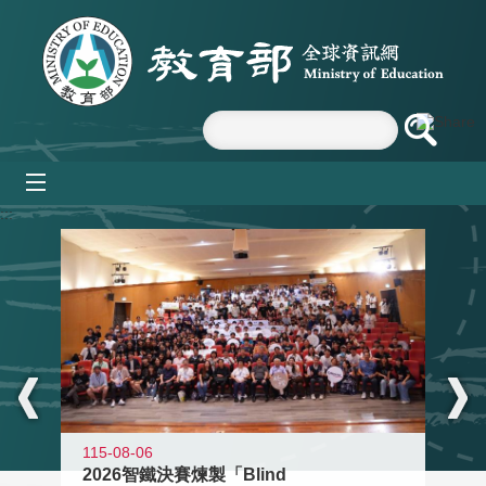
跳到主要內容區塊
mobile_menu
:::
115-08-06
2026智鐵決賽煉製「Blind
11