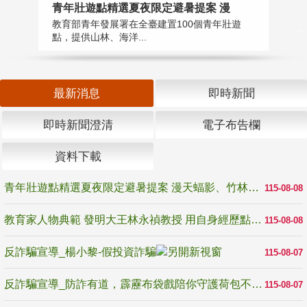
教
青年壯遊點精選夏夜限定避暑提案 漫
在
教育部青年發展署在全臺建置100個青年壯遊
譽
點，提供山林、海洋...
最新消息
即時新聞
即時新聞澄清
電子布告欄
資料下載
青年壯遊點精選夏夜限定避暑提案 漫天蝠影、竹林尋蛙、茶香夜觀 邀青年暮色出發
115-08-08
教育家人物典範 發明大王林永禎教授 用自身經歷點亮學生的路
115-08-08
反詐騙宣導_楊小黎-假投資詐騙
115-08-07
反詐騙宣導_防詐有道，霹靂布袋戲陪你守護荷包不受騙
115-08-07