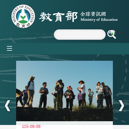
跳到主要內容區塊
mobile_menu
:::
11
115-08-08