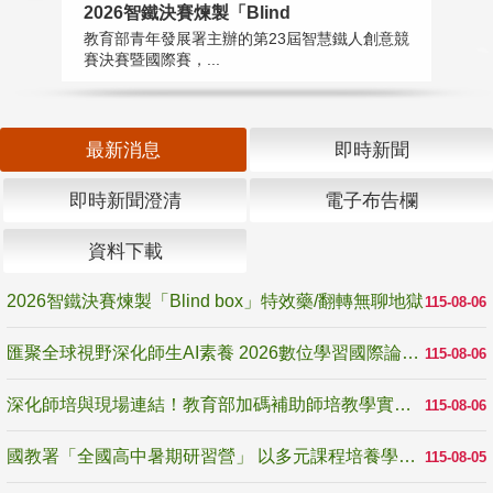
2026智鐵決賽煉製「Blind
匯
教育部青年發展署主辦的第23屆智慧鐵人創意競
教
賽決賽暨國際賽，...
「
最新消息
即時新聞
即時新聞澄清
電子布告欄
資料下載
2026智鐵決賽煉製「Blind box」特效藥/翻轉無聊地獄
115-08-06
匯聚全球視野深化師生AI素養 2026數位學習國際論壇高雄登場
115-08-06
深化師培與現場連結！教育部加碼補助師培教學實踐研究 10月師培國際研討會交流教學實踐經驗
115-08-06
國教署「全國高中暑期研習營」 以多元課程培養學生瞭解誠信專業與倫理價值
115-08-05