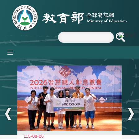
跳到主要內容區塊
mobile_menu
:::
115-08-06
11