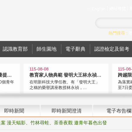
網站導覽
:::
English
熱門搜尋：
認識教育部
師生園地
電子辭典
認證檢定及留考
115-08-08
115-08
青年壯遊點精選夏夜限定避暑提案 漫
教育家人物典範 發明大王林永禎教授
0個青年
在明新科技大學任教、有「發明大王」
為落實
之稱的榮譽講座教授林永禎，...
至7日委
即時新聞
即時新聞澄清
電子布告欄
案 漫天蝠影、竹林尋蛙、茶香夜觀 邀青年暮色出發