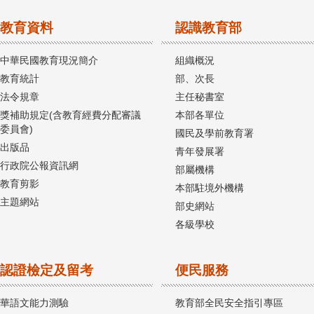
教育資料
認識教育部
中華民國教育現況簡介
組織概況
教育統計
部、次長
法令規章
主任秘書室
獎補助規定(含教育經費分配審議
本部各單位
委員會)
國民及學前教育署
出版品
青年發展署
行政院公報資訊網
部屬機構
教育剪影
本部駐境外機構
主題網站
部史網站
各級學校
認證檢定及留考
便民服務
華語文能力測驗
教育部全民安全指引專區